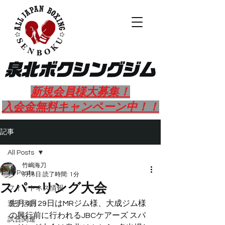
​泉北ボクシングジム
新規会員様大募集！
​入会金無料キャンペーン中！！
記事
All Posts
竹嶋海刀
All Posts
5月8日
読了時間: 1分
スパーリング大会
フィットネス情報
先月4月29日はMRジム様、大成ジム様
選手活動
の興行前に行われるJBCケアーズ スパ
試合関連