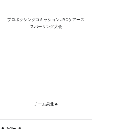
プロボクシングコミッション JBCケアーズ 
スパーリング大会
チーム泉北🔥