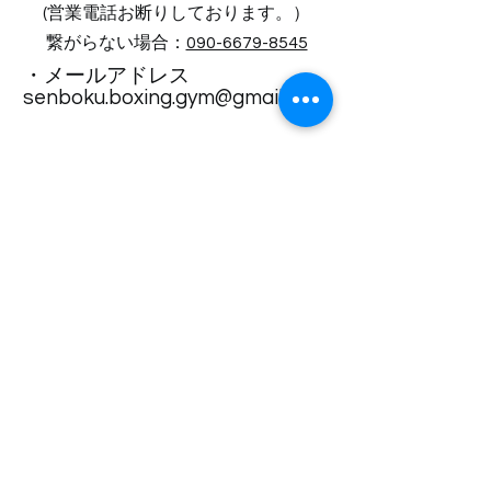
(営業電話お断りしております。）​
繋がらない場合：
090-6679-8545
・メールアドレス
senboku.boxing.gym@gmail.com
住所・アクセス
〒590-0153
大阪府堺市南区大庭寺８６７－４