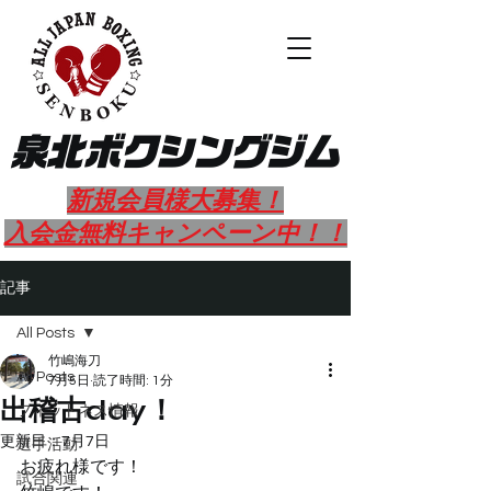
​泉北ボクシングジム
新規会員様大募集！
​入会金無料キャンペーン中！！
記事
All Posts
竹嶋海刀
All Posts
7月5日
読了時間: 1分
出稽古day！
フィットネス情報
更新日：
7月7日
選手活動
お疲れ様です！
試合関連