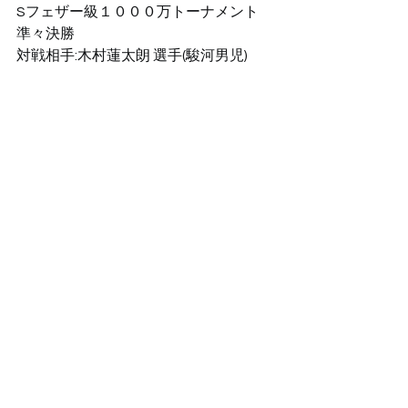
Sフェザー級１０００万トーナメント
準々決勝
対戦相手:木村蓮太朗 選手(駿河男児)