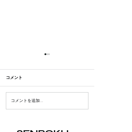
コメント
最近泉北ジムでの流行
またまたまた世
コメントを追加…
る。