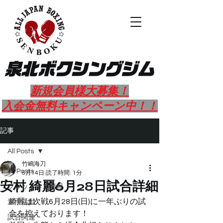
​泉北ボクシングジム
新規会員様大募集！
​入会金無料キャンペーン中！！
記事
All Posts
竹嶋海刀
All Posts
5月14日
読了時間: 1分
安村 綺麗6月28日試合詳細
フィットネス情報
綺麗は次戦6月28日(日)に一年ぶりの試
選手活動
合を控えております！
試合関連