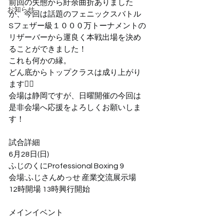
前回の失態から紆余曲折ありました
お知らせ
が、今回は話題のフェニックスバトル 
Sフェザー級１０００万トーナメントの
リザーバーから運良く本戦出場を決め
ることができました！
これも何かの縁。
どん底からトップクラスは成り上がり
ます🙇‍♂️
会場は静岡ですが、日曜開催の今回は
是非会場へ応援をよろしくお願いしま
す！
試合詳細
6月28日(日)
ふじのくにProfessional Boxing 9
会場:ふじさんめっせ 産業交流展示場
12時開場 13時興行開始
メインイベント